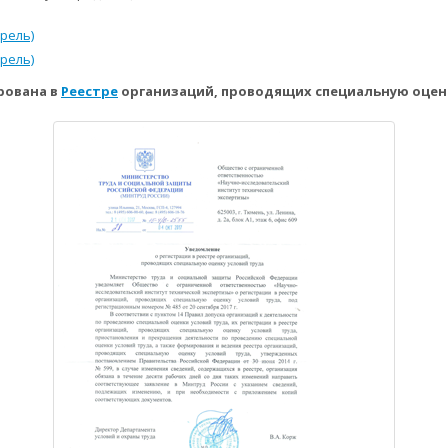
рель)
рель)
рована в
Реестре
организаций, проводящих специальную оценку у