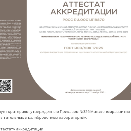
вует критериям, утвержденным Приказом №326 Минэкономразвития от
спытательных и калибровочных лабораторий».
ттестату аккредитации