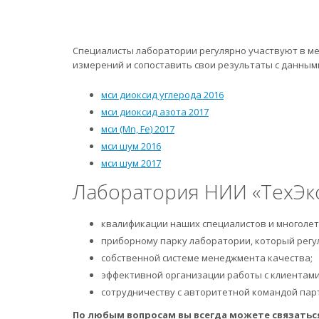
Специалисты лаборатории регулярно участвуют в ме
измерений и сопоставить свои результаты с данными
мси диоксид углерода 2016
мси диоксид азота 2017
мси (Mn, Fe) 2017
мси шум 2016
мси шум 2017
Лаборатория НИИ «ТехЭкс
квалификации наших специалистов и многолет
приборному парку лаборатории, который регу
собственной системе менеджмента качества;
эффективной организации работы с клиентами
сотрудничеству с авторитетной командой пар
По любым вопросам вы всегда можете связатьс