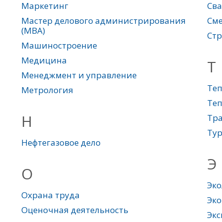
Маркетинг
Сва
Мастер делового администрирования
Сме
(МВА)
Стр
Машиностроение
Медицина
Т
Менеджмент и управление
Теп
Метрология
Теп
Н
Тра
Ту
Нефтегазовое дело
Э
О
Эко
Охрана труда
Эко
Оценочная деятельность
Экс