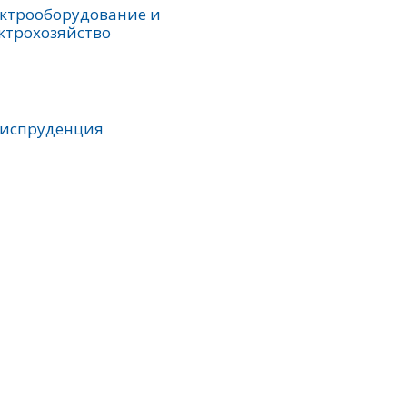
ктрооборудование и
ктрохозяйство
Ю
испруденция