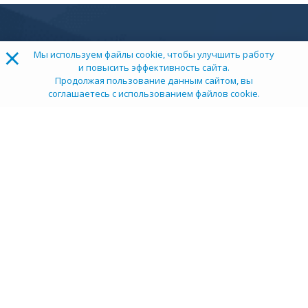
×
Мы используем файлы cookie, чтобы улучшить работу
и повысить эффективность сайта.
Продолжая пользование данным сайтом, вы
соглашаетесь с использованием файлов cookie.
ТОП 100
Учебных заведений
Рейтинг:
5
О компании
Пресс-центр
Карьера в НИИ
Контакты
Документы
Сми о нас
Услуги
Личный кабинет