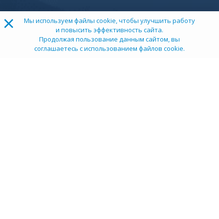
×
Мы используем файлы cookie, чтобы улучшить работу
и повысить эффективность сайта.
Продолжая пользование данным сайтом, вы
соглашаетесь с использованием файлов cookie.
ТОП 100
Учебных заведений
Рейтинг:
5
О компании
Пресс-центр
Карьера в НИИ
Контакты
Документы
Сми о нас
Услуги
Личный кабинет
info@tehexpert.su