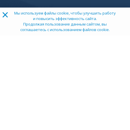
×
Мы используем файлы cookie, чтобы улучшить работу
и повысить эффективность сайта.
Продолжая пользование данным сайтом, вы
соглашаетесь с использованием файлов cookie.
ТОП 100
Учебных заведений
Рейтинг:
5
О компании
Пресс-центр
Карьера в НИИ
Контакты
Документы
Сми о нас
Услуги
Личный кабинет
info@tehexpert.su