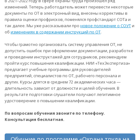
В 2021–2022 году в сфере охраны труда произошел ряд
изменений. Теперь работодатель может перевести некоторые
документы по ОТ в электронный вид, внесены коррективы в
правила оценки профрисков, поменялся профстандарт СОТа и
так далее. Мы уже рассказывали про
новое положение о СОУТ
и
об
изменениях в содержании инструкций по ОТ
.
Чтобы грамотно организовать систему управления ОТ, не
допустить ошибок при оформлении документации, разработке
и проведении инструктажей для сотрудников, рекомендуем
пройти курс повышения квалификации. НИИ «ТехЭкспертиза»
предлагает учебные программы для руководителей
предприятий, специалистов по ОТ, рабочего персонала и
других. Курсы длятся в среднем 72 академических часа —
длительность зависит от должности и целей обучения. В
результате подготовки слушатели получают легитимное
удостоверение о повышении квалификации.
По вопросам обучения звоните по телефону.
Консультация бесплатная.
Обучние по программе «Охрана труда на