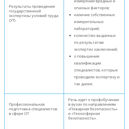
измерений вредных и
Результаты проведения
опасных факторов;
государственной
наличие собственных
экспертизы условий труда
(УТ)
измерительных
лабораторий;
количество выданных
по результатам
экспертиз заключений;
о повышении
квалификации
специалистов, которые
проводили экспертизу и
так далее.
Речь идет о профобучении
Профессиональная
в вузах по направлениям
подготовка специалистов
«Пожарная безопасность»
в сфере ОТ
и «Техносферная
безопасность».