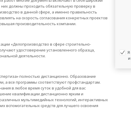
ых работ многие документы включают в себя широкий
з них должны проходить обязательную проверку в
изводство в данной сфере, а именно правильность
овлиять на скорость согласования конкретных проектов
повышая производительность компании.
ации «Делопроизводство в сфере строительно-
олучают удостоверение установленного образца,
Я
ональной деятельности.
и
спертиза» полностью дистанционно. Образование
ии, а все программы соответствуют профстандартам.
ания в любое время суток в удобной для вас
шение квалификации дистанционно ярким и
 различных мультимедийных технологий, интерактивных
их вспомогательных средств для лучшего освоения