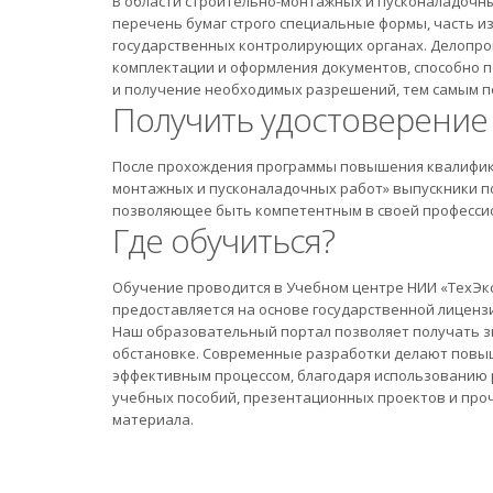
В области строительно-монтажных и пусконаладочн
перечень бумаг строго специальные формы, часть и
государственных контролирующих органах. Делопро
комплектации и оформления документов, способно п
и получение необходимых разрешений, тем самым 
Получить удостоверение
После прохождения программы повышения квалифик
монтажных и пусконаладочных работ» выпускники п
позволяющее быть компетентным в своей професси
Где обучиться?
Обучение проводится в Учебном центре НИИ «ТехЭк
предоставляется на основе государственной лиценз
Наш образовательный портал позволяет получать зн
обстановке. Современные разработки делают повы
эффективным процессом, благодаря использованию
учебных пособий, презентационных проектов и проч
материала.