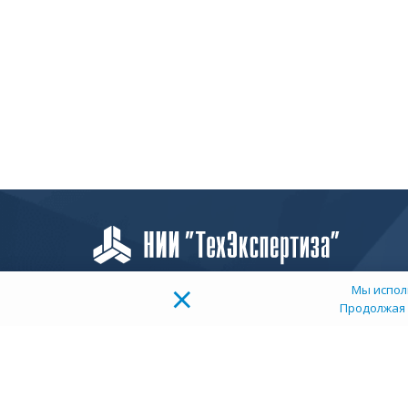
×
Мы испол
Продолжая 
О
К
ТОП 100
Д
Учебных заведений