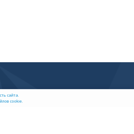
ть сайта.
лов cookie.
info@tehexpert.su
+7 (3452) 638-648
Тюмень, Ленина 2а, секция 1а, 3 этаж, офис 302/3