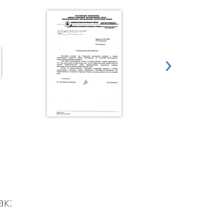
›
ак: