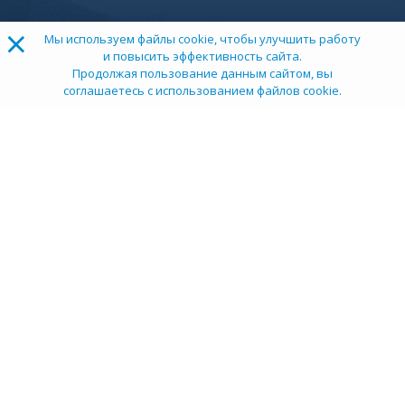
ТОП 100
Учебных заведений
Рейтинг:
5
О компании
Пресс-центр
Карьера в НИИ
Контакты
Документы
Сми о нас
Услуги
Личный кабинет
info@tehexpert.su