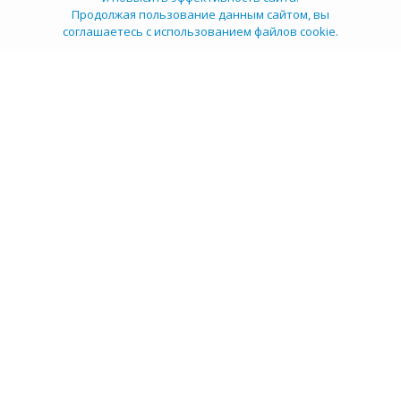
Продолжая пользование данным сайтом, вы
соглашаетесь с использованием файлов cookie.
ТОП 100
Учебных заведений
Рейтинг:
5
О компании
Пресс-центр
Карьера в НИИ
Контакты
Документы
Сми о нас
Услуги
Личный кабинет
info@tehexpert.su
+7 (3452) 638-648
Тюмень, Ленина 2а, секция 1а, 3 этаж, офис 302/3