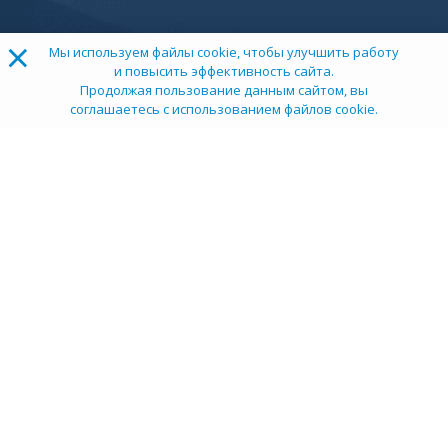
×
Мы используем файлы cookie, чтобы улучшить работу
и повысить эффективность сайта.
Продолжая пользование данным сайтом, вы
соглашаетесь с использованием файлов cookie.
ТОП 100
Учебных заведений
Рейтинг:
5
О компании
Пресс-центр
Карьера в НИИ
Контакты
Документы
Сми о нас
Услуги
Личный кабинет
info@tehexpert.su