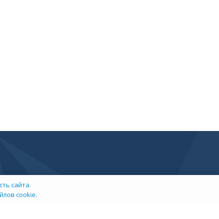
ть сайта.
лов cookie.
info@tehexpert.su