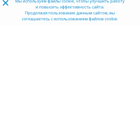
×
Мы используем файлы cookie, чтобы улучшить работу
и повысить эффективность сайта.
Продолжая пользование данным сайтом, вы
соглашаетесь с использованием файлов cookie.
ТОП 100
Учебных заведений
Рейтинг:
5
О компании
Пресс-центр
Карьера в НИИ
Контакты
Документы
Сми о нас
Услуги
Личный кабинет
info@tehexpert.su
+7 (3452) 638-648