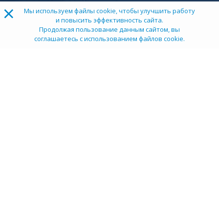
×
Мы используем файлы cookie, чтобы улучшить работу
и повысить эффективность сайта.
Продолжая пользование данным сайтом, вы
соглашаетесь с использованием файлов cookie.
ТОП 100
Учебных заведений
Рейтинг:
5
О компании
Пресс-центр
Карьера в НИИ
Контакты
Документы
Сми о нас
Услуги
Личный кабинет
info@tehexpert.su
+7 (3452) 638-648