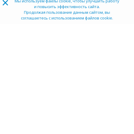
×
Мы используем файлы cookie, чтобы улучшить работу
и повысить эффективность сайта.
Продолжая пользование данным сайтом, вы
соглашаетесь с использованием файлов cookie.
ТОП 100
Учебных заведений
Рейтинг:
5
О компании
Пресс-центр
Карьера в НИИ
Контакты
Документы
Сми о нас
Услуги
Личный кабинет
info@tehexpert.su
+7 (3452) 638-648