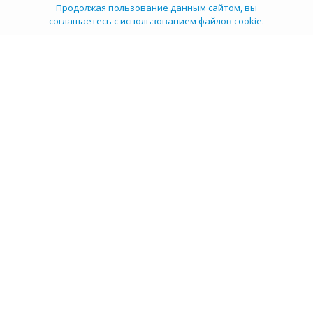
Продолжая пользование данным сайтом, вы
соглашаетесь с использованием файлов cookie.
ТОП 100
Учебных заведений
Рейтинг:
5
О компании
Пресс-центр
Карьера в НИИ
Контакты
Документы
Сми о нас
Услуги
Личный кабинет
info@tehexpert.su
+7 (3452) 638-648
Тюмень, Ленина 2а, секция 1а, 3 этаж, офис 302/3