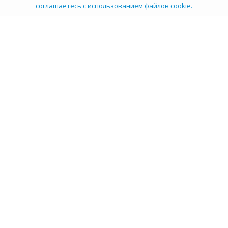
соглашаетесь с использованием файлов cookie.
ТОП 100
Учебных заведений
Рейтинг:
5
О компании
Пресс-центр
Карьера в НИИ
Контакты
Документы
Сми о нас
Услуги
Личный кабинет
info@tehexpert.su
+7 (3452) 638-648
Тюмень, Ленина 2а, секция 1а, 3 этаж, офис 302/3