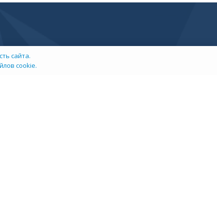
ть сайта.
лов cookie.
info@tehexpert.su
+7 (3452) 638-648
Тюмень, Ленина 2а, секция 1а, 3 этаж, офис 302/3
ых данных