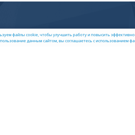
ьзуем файлы cookie, чтобы улучшить работу и повысить эффективнос
пользование данным сайтом, вы соглашаетесь с использованием фай
 компании
Пресс-центр
арьера в НИИ
Контакты
окументы
Сми о нас
слуги
Личный кабинет
тельское соглашение
Политика об обработке и защите персональн
© 2026 НИИ «ТехЭкспертиза»
Все права защищены.