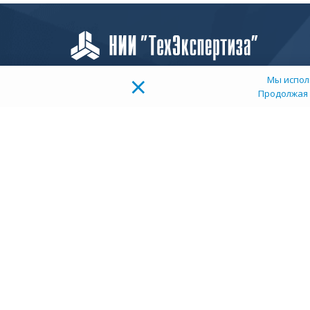
×
Мы испол
Продолжая 
О
К
ТОП 100
Д
Учебных заведений
У
Рейтинг:
5
Пользова