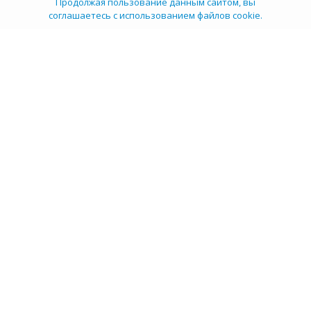
Продолжая пользование данным сайтом, вы
соглашаетесь с использованием файлов cookie.
ТОП 100
Учебных заведений
Рейтинг:
5
О компании
Пресс-центр
Карьера в НИИ
Контакты
Документы
Сми о нас
Услуги
Личный кабинет
info@tehexpert.su
+7 (3452) 638-648
Тюмень, Ленина 2а, секция 1а, 3 этаж, офис 302/3