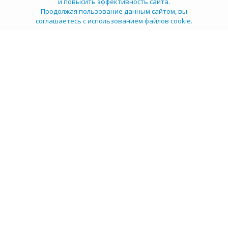
и повысить эффективность сайта.
Продолжая пользование данным сайтом, вы
соглашаетесь с использованием файлов cookie.
ТОП 100
Учебных заведений
Рейтинг:
5
О компании
Пресс-центр
Карьера в НИИ
Контакты
Документы
Сми о нас
Услуги
Личный кабинет
info@tehexpert.su
+7 (3452) 638-648
Тюмень, Ленина 2а, секция 1а, 3 этаж, офис 302/3