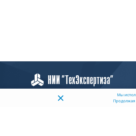
×
Мы испол
Продолжая 
О
К
Д