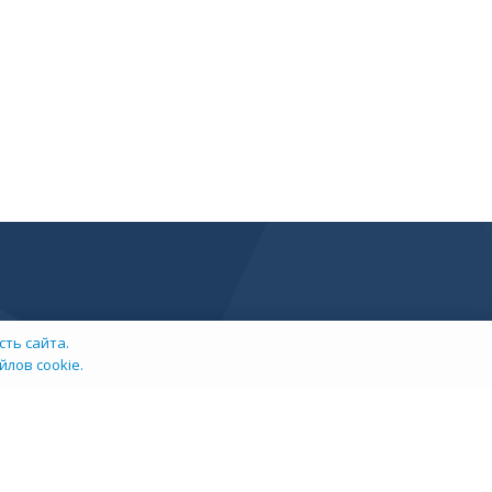
ть сайта.
лов cookie.
info@tehexpert.su
+7 (3452) 638-648
Тюмень, Ленина 2а, секция 1а, 3 этаж, офис 302/3