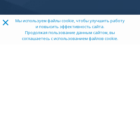
×
Мы используем файлы cookie, чтобы улучшить работу
и повысить эффективность сайта.
Продолжая пользование данным сайтом, вы
соглашаетесь с использованием файлов cookie.
ТОП 100
Учебных заведений
Рейтинг:
5
О компании
Пресс-центр
Карьера в НИИ
Контакты
Документы
Сми о нас
Услуги
Личный кабинет