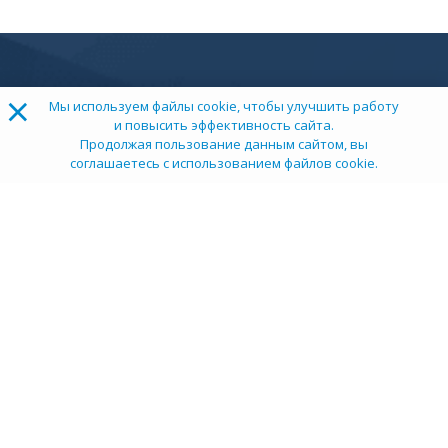
×
Мы используем файлы cookie, чтобы улучшить работу
и повысить эффективность сайта.
Продолжая пользование данным сайтом, вы
соглашаетесь с использованием файлов cookie.
ТОП 100
Учебных заведений
Рейтинг:
5
О компании
Пресс-центр
Карьера в НИИ
Контакты
Документы
Сми о нас