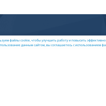
ьзуем файлы cookie, чтобы улучшить работу и повысить эффективнос
пользование данным сайтом, вы соглашаетесь с использованием фай
 компании
Пресс-центр
арьера в НИИ
Контакты
окументы
Сми о нас
слуги
Личный кабинет
тельское соглашение
Политика об обработке и защите персональн