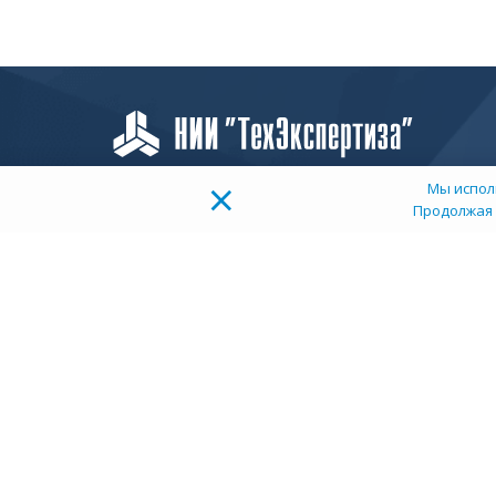
×
Мы испол
Продолжая 
О
К
ТОП 100
Д
Учебных заведений
У
Рейтинг:
5
Пользова