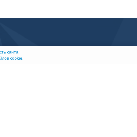
ть сайта.
лов cookie.
info@tehexpert.su
+7 (3452) 638-648
Тюмень, Ленина 2а, секция 1а, 3 этаж, офис 302/3
ых данных