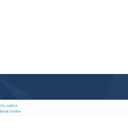
ть сайта.
лов cookie.
info@tehexpert.su