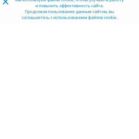
×
и повысить эффективность сайта.
Продолжая пользование данным сайтом, вы
соглашаетесь с использованием файлов cookie.
ТОП 100
Учебных заведений
Рейтинг:
5
О компании
Пресс-центр
Карьера в НИИ
Контакты
Документы
Сми о нас
Услуги
Личный кабинет
info@tehexpert.su
+7 (3452) 638-648