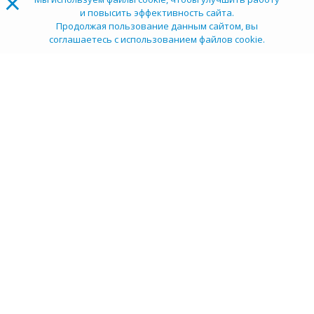
×
и повысить эффективность сайта.
Продолжая пользование данным сайтом, вы
соглашаетесь с использованием файлов cookie.
ТОП 100
Учебных заведений
Рейтинг:
5
О компании
Пресс-центр
Карьера в НИИ
Контакты
Документы
Сми о нас
Услуги
Личный кабинет
info@tehexpert.su
+7 (3452) 638-648