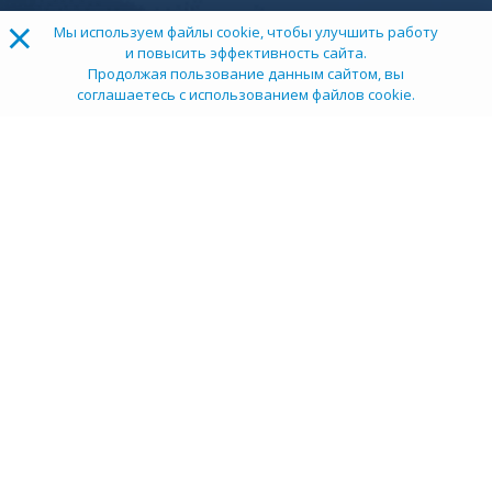
×
Мы используем файлы cookie, чтобы улучшить работу
и повысить эффективность сайта.
Продолжая пользование данным сайтом, вы
соглашаетесь с использованием файлов cookie.
ТОП 100
Учебных заведений
Рейтинг:
5
О компании
Пресс-центр
Карьера в НИИ
Контакты
Документы
Сми о нас
Услуги
Личный кабинет
info@tehexpert.su