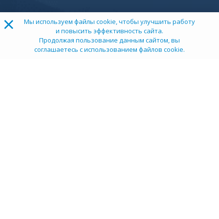
×
Мы используем файлы cookie, чтобы улучшить работу
и повысить эффективность сайта.
Продолжая пользование данным сайтом, вы
соглашаетесь с использованием файлов cookie.
ТОП 100
Учебных заведений
Рейтинг:
5
О компании
Пресс-центр
Карьера в НИИ
Контакты
Документы
Сми о нас
Услуги
Личный кабинет
info@tehexpert.su